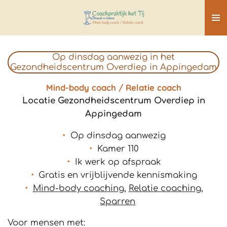
Ga
direct
naar
de
Op dinsdag aanwezig in het
hoofdinhoud
Gezondheidscentrum Overdiep in Appingedam
Mind-body coach / Relatie coach
Locatie Gezondheidscentrum Overdiep in
Appingedam
Op dinsdag aanwezig
Kamer 110
Ik werk op afspraak
Gratis en vrijblijvende kennismaking
Mind-body coaching
,
Relatie coaching
,
Sparren
Voor mensen met: