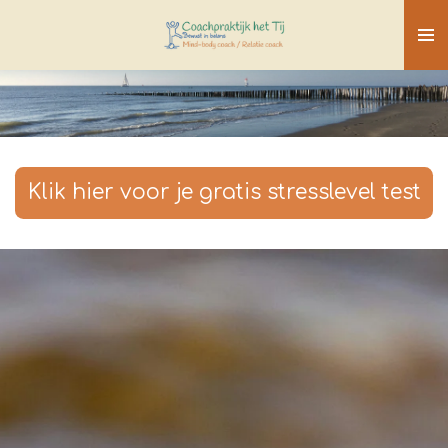
Ga
direct
naar
de
hoofdinhoud
Klik hier voor je gratis stresslevel test