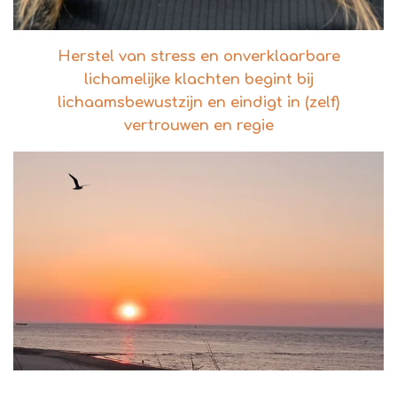
Herstel van stress en
onverklaarbare
lichamelijke klachten begint bij
lichaamsbewustzijn en eindigt in (zelf)
vertrouwen en regie